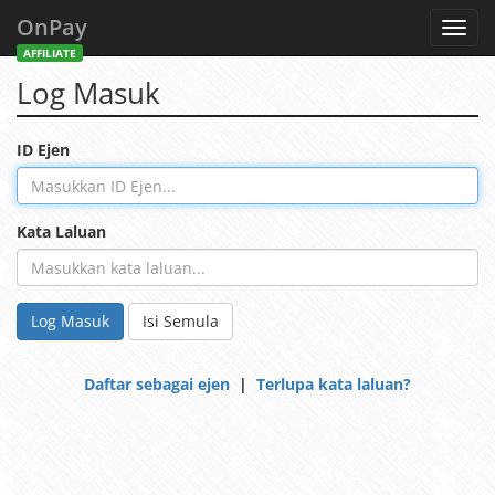
OnPay
Toggl
navig
AFFILIATE
Log Masuk
ID Ejen
Kata Laluan
Log Masuk
Isi Semula
Daftar sebagai ejen
|
Terlupa kata laluan?