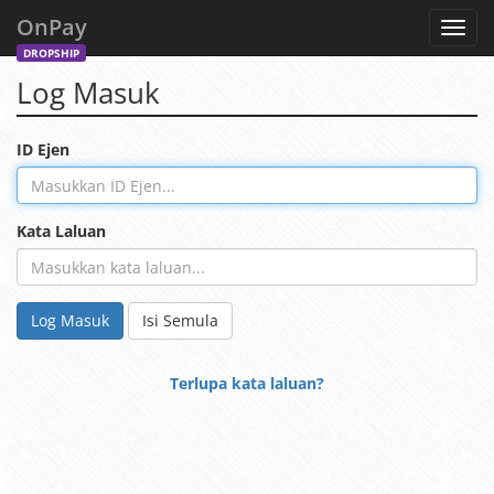
OnPay
Toggl
navig
DROPSHIP
Log Masuk
ID Ejen
Kata Laluan
Log Masuk
Isi Semula
Terlupa kata laluan?